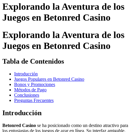
Explorando la Aventura de los
Juegos en Betonred Casino
Explorando la Aventura de los
Juegos en Betonred Casino
Tabla de Contenidos
Introducción
Juegos Populares en Betonred Casino
Bonos y Promociones
Métodos de Pago
Conclusiones
Preguntas Frecuentes
Introducción
Betonred Casino
se ha posicionado como un destino atractivo para
los entusiastas de los juegos de azar en línea. Su interfaz amigable,