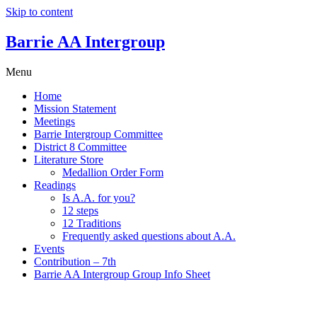
Skip to content
Barrie AA Intergroup
Menu
Home
Mission Statement
Meetings
Barrie Intergroup Committee
District 8 Committee
Literature Store
Medallion Order Form
Readings
Is A.A. for you?
12 steps
12 Traditions
Frequently asked questions about A.A.
Events
Contribution – 7th
Barrie AA Intergroup Group Info Sheet