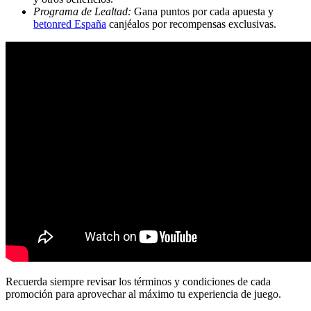
Programa de Lealtad:
Gana puntos por cada apuesta y
betonred España
canjéalos por recompensas exclusivas.
Recuerda siempre revisar los términos y condiciones de cada
promoción para aprovechar al máximo tu experiencia de juego.