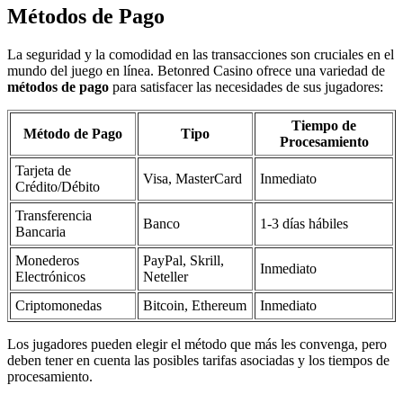
Métodos de Pago
La seguridad y la comodidad en las transacciones son cruciales en el
mundo del juego en línea. Betonred Casino ofrece una variedad de
métodos de pago
para satisfacer las necesidades de sus jugadores:
Tiempo de
Método de Pago
Tipo
Procesamiento
Tarjeta de
Visa, MasterCard
Inmediato
Crédito/Débito
Transferencia
Banco
1-3 días hábiles
Bancaria
Monederos
PayPal, Skrill,
Inmediato
Electrónicos
Neteller
Criptomonedas
Bitcoin, Ethereum
Inmediato
Los jugadores pueden elegir el método que más les convenga, pero
deben tener en cuenta las posibles tarifas asociadas y los tiempos de
procesamiento.