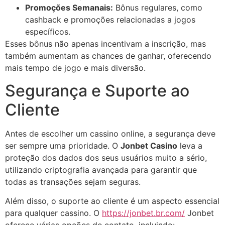
Promoções Semanais:
Bônus regulares, como
cashback e promoções relacionadas a jogos
específicos.
Esses bônus não apenas incentivam a inscrição, mas
também aumentam as chances de ganhar, oferecendo
mais tempo de jogo e mais diversão.
Segurança e Suporte ao
Cliente
Antes de escolher um cassino online, a segurança deve
ser sempre uma prioridade. O
Jonbet Casino
leva a
proteção dos dados dos seus usuários muito a sério,
utilizando criptografia avançada para garantir que
todas as transações sejam seguras.
Além disso, o suporte ao cliente é um aspecto essencial
para qualquer cassino. O
https://jonbet.br.com/
Jonbet