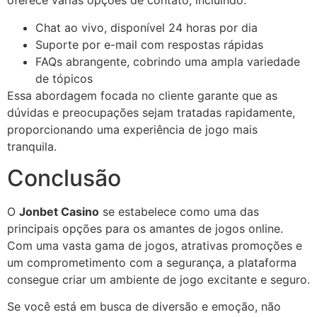
oferece várias opções de contato, incluindo:
Chat ao vivo, disponível 24 horas por dia
Suporte por e-mail com respostas rápidas
FAQs abrangente, cobrindo uma ampla variedade
de tópicos
Essa abordagem focada no cliente garante que as
dúvidas e preocupações sejam tratadas rapidamente,
proporcionando uma experiência de jogo mais
tranquila.
Conclusão
O
Jonbet Casino
se estabelece como uma das
principais opções para os amantes de jogos online.
Com uma vasta gama de jogos, atrativas promoções e
um comprometimento com a segurança, a plataforma
consegue criar um ambiente de jogo excitante e seguro.
Se você está em busca de diversão e emoção, não