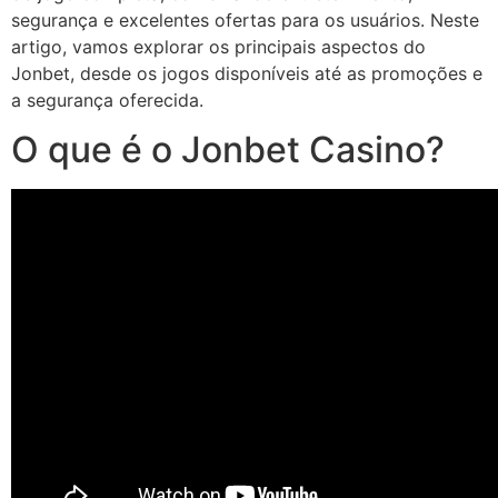
segurança e excelentes ofertas para os usuários. Neste
artigo, vamos explorar os principais aspectos do
Jonbet, desde os jogos disponíveis até as promoções e
a segurança oferecida.
O que é o Jonbet Casino?