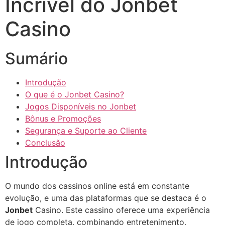
Incrível do Jonbet
Casino
Sumário
Introdução
O que é o Jonbet Casino?
Jogos Disponíveis no Jonbet
Bônus e Promoções
Segurança e Suporte ao Cliente
Conclusão
Introdução
O mundo dos cassinos online está em constante
evolução, e uma das plataformas que se destaca é o
Jonbet
Casino. Este cassino oferece uma experiência
de jogo completa, combinando entretenimento,